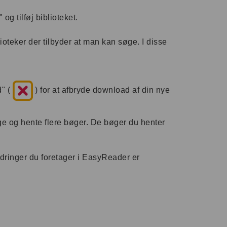
og tilføj biblioteket.
ioteker der tilbyder at man kan søge. I disse
d" (
) for at afbryde download af din nye
øge og hente flere bøger. De bøger du henter
ndringer du foretager i EasyReader er