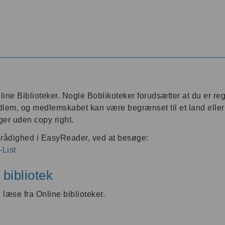
ine Biblioteker. Nogle Boblikoteker forudsætter at du er re
lem, og medlemskabet kan være begrænset til et land eller re
ger uden copy right.
til rådighed i EasyReader, ved at besøge:
-List
bibliotek
læse fra Online biblioteker.