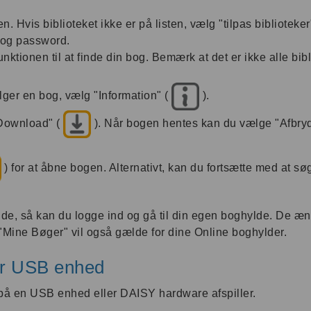
 Hvis biblioteket ikke er på listen, vælg "tilpas biblioteker" 
n og password.
ktionen til at finde din bog. Bemærk at det er ikke alle bibl
ger en bog, vælg "Information" (
).
"Download" (
). Når bogen hentes kan du vælge "Afbry
) for at åbne bogen. Alternativt, kan du fortsætte med at s
ylde, så kan du logge ind og gå til din egen boghylde. De æ
 "Mine Bøger" vil også gælde for dine Online boghylder.
er USB enhed
å en USB enhed eller DAISY hardware afspiller.