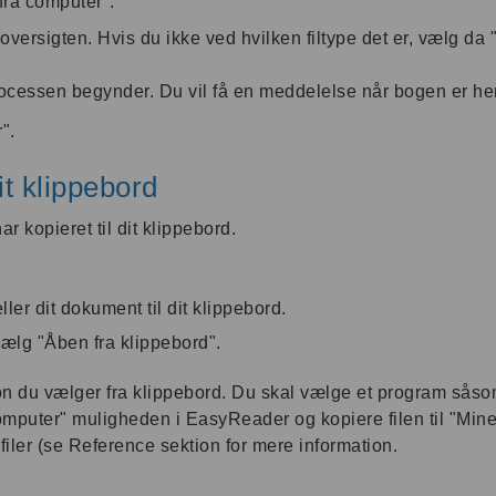
fra computer".
oversigten. Hvis du ikke ved hvilken filtype det er, vælg da "A
cessen begynder. Du vil få en meddelelse når bogen er hen
".
it klippebord
 kopieret til dit klippebord.
ler dit dokument til dit klippebord.
vælg "Åben fra klippebord".
 du vælger fra klippebord. Du skal vælge et program såsom
computer" muligheden i EasyReader og kopiere filen til "M
 filer (se Reference sektion for mere information.