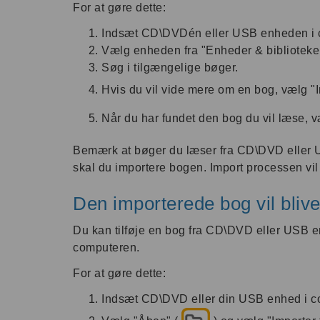
For at gøre dette:
Indsæt CD\DVDén eller USB enheden i 
Vælg enheden fra "Enheder & biblioteke
Søg i tilgængelige bøger.
Hvis du vil vide mere om en bog, vælg "I
Når du har fundet den bog du vil læse, v
Bemærk at bøger du læser fra CD\DVD eller US
skal du importere bogen. Import processen vil
Den importerede bog vil blive
Du kan tilføje en bog fra CD\DVD eller USB en
computeren.
For at gøre dette:
Indsæt CD\DVD eller din USB enhed i c