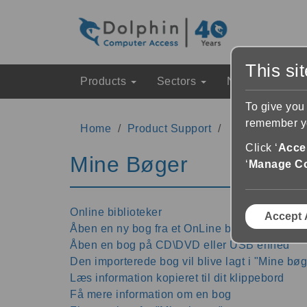
This si
Products
Sectors
News & Event
To give you
remember yo
Home
Product Support
EasyReader fo
Click ‘
Accep
Mine Bøger
‘
Manage C
Online biblioteker
Accept 
Åben en ny bog fra et OnLine bibliotek
Åben en bog på CD\DVD eller USB enhed
Den importerede bog vil blive lagt i "Mine bøg
Læs information kopieret til dit klippebord
Få mere information om en bog