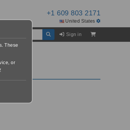
+1 609 803 2171
United States
Sign in
es. These
vice, or
y