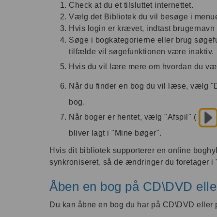
Check at du et tilsluttet internettet.
Vælg det Bibliotek du vil besøge i menuen.
Hvis login er krævet, indtast brugernav
Søge i bogkategorierne eller brug søgefun
tilfælde vil søgefunktionen være inaktiv.
Hvis du vil lære mere om hvordan du væl
Når du finder en bog du vil læse, vælg 
bog.
Når boger er hentet, vælg "Afspil" (
bliver lagt i "Mine bøger".
Hvis dit bibliotek supporterer en online bogh
synkroniseret, så de ændringer du foretager i
Åben en bog på CD\DVD ell
Du kan åbne en bog du har på CD\DVD eller p