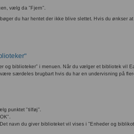
uen, vælg da "Fjern".
du bøger du har hentet der ikke blive slettet. Hvis du ønkser 
blioteker"
der og biblioteker" i menuen. Når du vælger et bibliotek vil
være særdeles brugbart hvis du har en undervisning på flere 
lg punktet "tilføj".
"OK".
 Det navn du giver biblioteket vil vises i "Enheder og bibliko