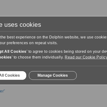
te uses cookies
s
Training & Support
Contact Us
 the best experience on the Dolphin website, we use cooki
ur preferences on repeat visits.
r Windows Support
Windows Help
Mine Bøger
t All Cookies
’ to agree to cookies being stored on your de
ookies
’ to choose them individually.
Read our Cookie Polic
All Cookies
Manage Cookies
er"