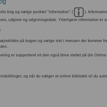
og
 din bog og vælge punktet "Information" (
). Information
sis, udgiver og udgivningsdato. Yderligere information er a
"
 højreklikke på bogen og vælge slet i menuen der kommer fr
sten.
ring er supporteret vil den også blive slettet på din Onlin
stillinger, og når du vælger et online bibliotek vil du auto