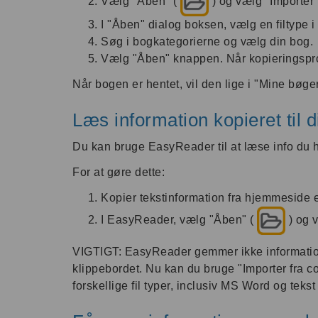
Vælg "Åben" (
) og vælg "Importer 
I "Åben" dialog boksen, vælg en filtype i 
Søg i bogkategorierne og vælg din bog.
Vælg "Åben" knappen. Når kopieringspro
Når bogen er hentet, vil den lige i "Mine bøger
Læs information kopieret til d
Du kan bruge EasyReader til at læse info du har
For at gøre dette:
Kopier tekstinformation fra hjemmeside el
I EasyReader, vælg "Åben" (
) og 
VIGTIGT: EasyReader gemmer ikke information
klippebordet. Nu kan du bruge "Importer fra 
forskellige fil typer, inclusiv MS Word og tekst