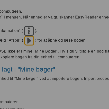
computeren.
r" i menuen. Når enhed er valgt, skanner EasyReader enhed
nformation" (
).
ælg "Afspil" (
) for at åbne og læse bogen.
B ikke er i mine "Mine Bøger". Hvis du viltilføje en bog f
 kopiere bogen fra din enhed til computeren.
 lagt i "Mine bøger"
hed til "Mine bøger" ved at importere bogen. Import proces
omputeren.