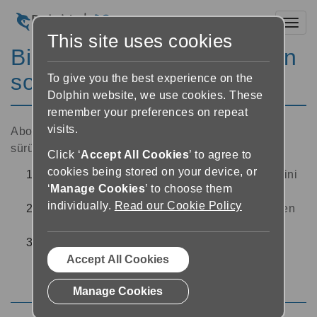
Toggl
This site uses cookies
Bir gazete veya derginin en
son baskısını indirme
To give you the best experience on the
Dolphin website, we use cookies. These
remember your preferences on repeat
visits.
Abone olduğunuz bir gazete veya derginin en son
sürümünü indirmek için:
Click ‘
Accept All Cookies
’ to agree to
cookies being stored on your device, or
Ekranın sol üst tarafındaki 'yan menü' düğmesini
‘
Manage Cookies
’ to choose them
seçin
individually.
Read our Cookie Policy
'Gazetelerim' öğesini seçin, daha sonra listeden
yayını seçin
İndirmek istediğiniz baskıyı seçin. Baskı
indirilecek ve ardından Okuyucu’da otomatik
Accept All Cookies
olarak açılacaktır.
Manage Cookies