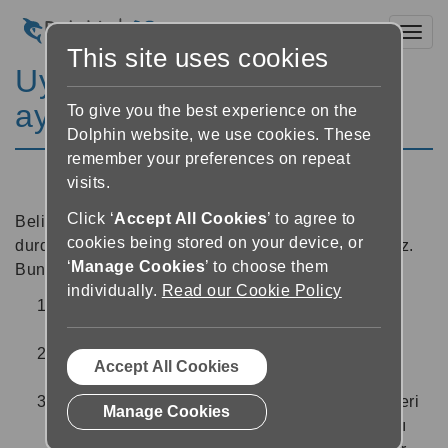
Toggl
This site uses cookies
Uyku zamanlayıcısı
ayarlama
To give you the best experience on the
Dolphin website, we use cookies. These
remember your preferences on repeat
visits.
Click ‘
Accept All Cookies
’ to agree to
Belirlenen bir süre sonra EasyReader'ın oynatımını
cookies being stored on your device, or
durdurmak için uyku zamanlayıcısı ayarlayabilirsiniz.
‘
Manage Cookies
’ to choose them
Bunu yapmak için:
individually.
Read our Cookie Policy
Okuyucuda, ekranın sağ alt tarafındaki "Uyku
zamanlayıcısı" düğmesini seçin
Sağlanan seçenekleri kullanarak uyku
Accept All Cookies
zamanlayıcı süresini ayarlayın.
Zamanlayıcı ayarladıktan sonra, Okuyucuya geri
Manage Cookies
döndürüleceksiniz. Uyku ikonu bir zamanlayıcı