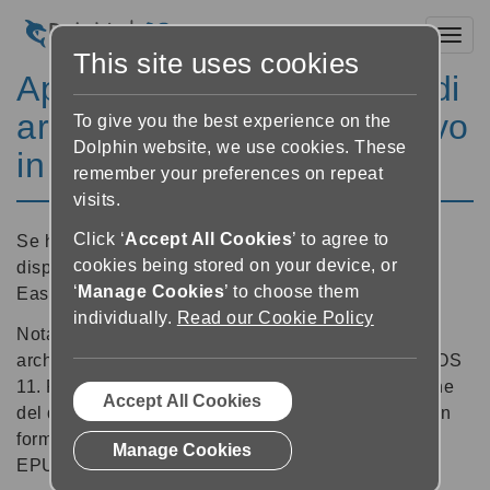
Toggl
This site uses cookies
Aprire libri dalla memoria di
archiviazione del dispositivo
To give you the best experience on the
Dolphin website, we use cookies. These
in EasyReader
remember your preferences on repeat
visits.
Click ‘
Accept All Cookies
’ to agree to
Se hai già un libro salvato sul dispositivo, o su un
cookies being stored on your device, or
dispositivo collegato, puoi decidere di aprirlo con
‘
Manage Cookies
’ to choose them
EasyReader.
individually.
Read our Cookie Policy
Nota – è possibile aprire libri dalla memoria di
archiviazione solo se usi un dispositivo Android o iOS
11. Per aprire un libro dalla memoria di archiviazione
Accept All Cookies
del dispositivo in EasyReader, il libro deve essere in
formato DAISY compresso (DAISY 2 o DAISY 3),
Manage Cookies
EPUB non protetto (EPUB 2 o EPUB 3), o in TXT.