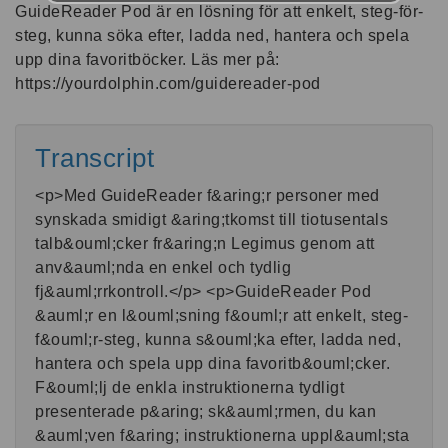
GuideReader Pod är en lösning för att enkelt, steg-för-
steg, kunna söka efter, ladda ned, hantera och spela
upp dina favoritböcker. Läs mer på:
https://yourdolphin.com/guidereader-pod
Transcript
<p>Med GuideReader f&aring;r personer med
synskada smidigt &aring;tkomst till tiotusentals
talb&ouml;cker fr&aring;n Legimus genom att
anv&auml;nda en enkel och tydlig
fj&auml;rrkontroll.</p> <p>GuideReader Pod
&auml;r en l&ouml;sning f&ouml;r att enkelt, steg-
f&ouml;r-steg, kunna s&ouml;ka efter, ladda ned,
hantera och spela upp dina favoritb&ouml;cker.
F&ouml;lj de enkla instruktionerna tydligt
presenterade p&aring; sk&auml;rmen, du kan
&auml;ven f&aring; instruktionerna uppl&auml;sta