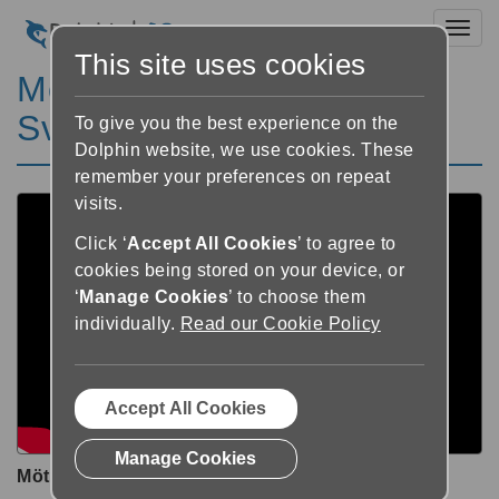
Toggl
This site uses cookies
Möt GuideReader Pod -
Svenska
To give you the best experience on the
Dolphin website, we use cookies. These
remember your preferences on repeat
visits.
Click ‘
Accept All Cookies
’ to agree to
cookies being stored on your device, or
‘
Manage Cookies
’ to choose them
individually.
Read our Cookie Policy
Accept All Cookies
Manage Cookies
Möt GuideReader Pod - Svenska