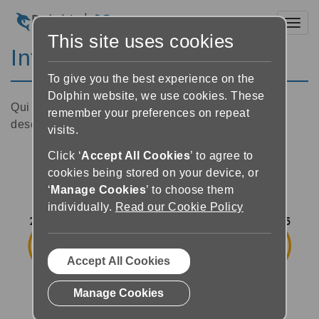
Toggl
This site uses cookies
Introduzione a I miei libri
To give you the best experience on the
Dolphin website, we use cookies. These
Qui sotto troverai un'immagine del Lettore con una
remember your preferences on repeat
descrizione di ciascun pulsante.
visits.
Click ‘
Accept All Cookies
’ to agree to
cookies being stored on your device, or
‘
Manage Cookies
’ to choose them
individually.
Read our Cookie Policy
Accept All Cookies
Manage Cookies