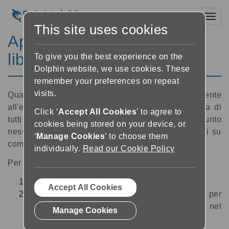
Toggl
This site uses cookies
Aprire un libro da ‘I miei
libri’
To give you the best experience on the
Dolphin website, we use cookies. These
remember your preferences on repeat
visits.
Quando apri EasyReader, andrai direttamente
all'elenco ‘I miei libri’. L'elenco contiene una lista di
Click ‘
Accept All Cookies
’ to agree to
tutti I libri disponibili per la lettura. Se non hai aggiunto
cookies being stored on your device, or
nessun libro in elenco, EasyReader darà istruzioni su
‘
Manage Cookies
’ to choose them
come aggiungere un nuovo titolo.
individually.
Read our Cookie Policy
Per aprire un libro nel Lettore:
Cerca un libro nell'elenco ‘I miei libri’
Accept All Cookies
Fai un Tap sull'immagine di copertina del libro per
il titolo scelto.
EasyReader aprirà il libro nel
Manage Cookies
Lettore