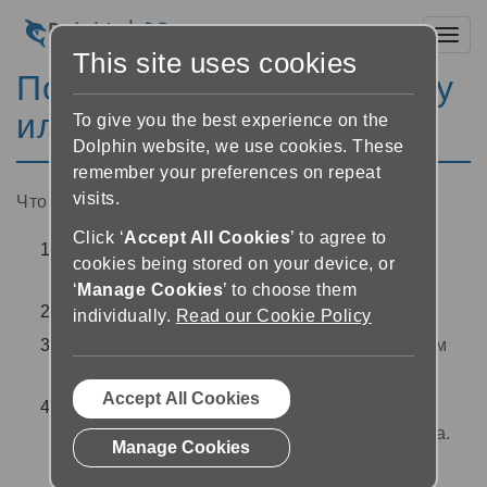
Toggl
This site uses cookies
Подписка на новую газету
или журнал
To give you the best experience on the
Dolphin website, we use cookies. These
remember your preferences on repeat
visits.
Чтобы подписаться на новую газету или журнал
Click ‘
Accept All Cookies
’ to agree to
Выберите кнопку «Боковое меню»
в
cookies being stored on your device, or
левом верхнем углу экрана
‘
Manage Cookies
’ to choose them
Выберите «Мои газеты»
individually.
Read our Cookie Policy
Выберите кнопку «Добавить»
в правом
верхнем углу экрана.
Accept All Cookies
Выберите ваш сервис, предоставляющий
доступ к периодическим изданиям, из списка.
Manage Cookies
Если вы не вносили данные своей учётной
записи в сервисе, вам будет предложено