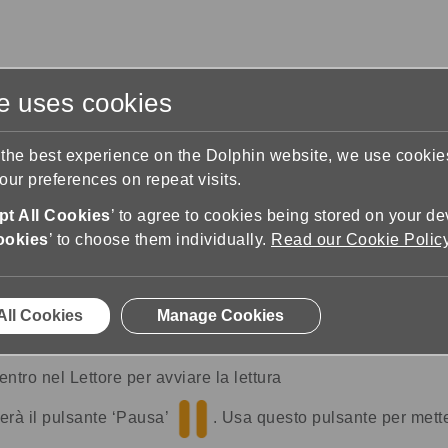
te uses cookies
s
Training & Support
Contact Us
 the best experience on the Dolphin website, we use cooki
ur preferences on repeat visits.
upport
Using the Reader
Play e pausa
t All Cookies
’ to agree to cookies being stored on your de
ookies
’ to choose them individually.
Read our Cookie Polic
All Cookies
Manage Cookies
ntro nel Lettore per avviare la lettura
terà il pulsante ‘Pausa’
. Usa questo pulsante per mette