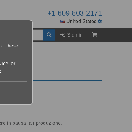
+1 609 803 2171
United States
Sign in
es. These
vice, or
y
re in pausa la riproduzione.