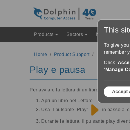
This si
Products
Sectors
News & Event
To give you
remember yo
Home
Product Support
EasyReader S
Click ‘
Accep
Play e pausa
‘
Manage C
Per avviare la lettura di un libro:
Accept 
Apri un libro nel Lettore
Usa il pulsante ‘Play’
in basso al ce
Durante la lettura, il pulsante play diven