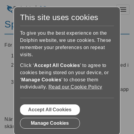
Toggl
This site uses cookies
Spela och pausa
To give you the best experience on the
Dolphin website, we use cookies. These
För att läsa en bok:
remember your preferences on repeat
visits.
Öppna en bok i Läsaren
Tryck knappen ‘Spela’
placerad längst ned i
Click ‘
Accept All Cookies
’ to agree to
cookies being stored on your device, or
mitten på Läsaren för att starta uppspelning
‘
Manage Cookies
’ to choose them
När EasyReader spelar upp innehåll ändrar
individually.
Read our Cookie Policy
knappen skepnad från ‘Spela’ till en ’Paus’-knapp
. Använd knappen ‘Paus’ för att stoppa
uppspelningen.
Accept All Cookies
När EasyReader spelar upp innehåll kan du låsa
Manage Cookies
skärmen och fortsätta lyssna med hörlurar.