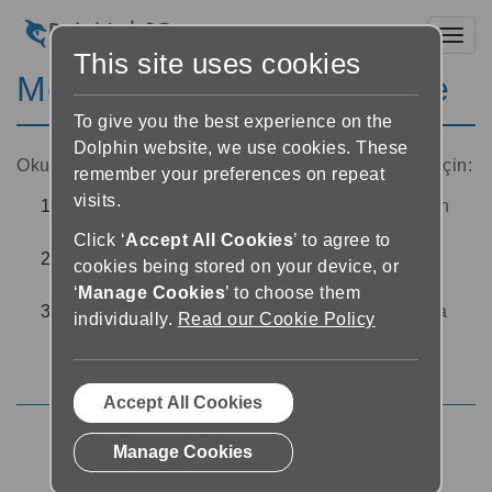
Toggl
This site uses cookies
Metin yazı tipini değiştirme
To give you the best experience on the
Dolphin website, we use cookies. These
Okuyucuda kullanılan metin yazı tipini değiştirmek için:
remember your preferences on repeat
visits.
Okuyucuda, ekranın sağ üst köşesindeki 'Metin
ayarları' düğmesine tıklayın
Click ‘
Accept All Cookies
’ to agree to
Bir yazı tipi seçmek için 'Font’ açılır menüsünü
cookies being stored on your device, or
seçin
‘
Manage Cookies
’ to choose them
Font seçiminizi ayarladıktan sonra, Okuyucuya
individually.
Read our Cookie Policy
dönmek için ekranın sol üst köşesindeki 'geri'
veya 'kapat' ı seçin
Accept All Cookies
Manage Cookies
Text settings