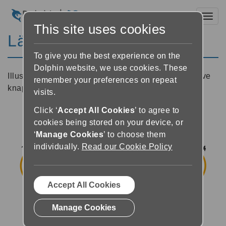
Toggl
This site uses cookies
Läsaren - översikt
To give you the best experience on the
Dolphin website, we use cookies. These
Illustration på Läsaren med beskrivning av respektive
remember your preferences on repeat
knapp.
visits.
Click ‘
Accept All Cookies
’ to agree to
cookies being stored on your device, or
‘
Manage Cookies
’ to choose them
individually.
Read our Cookie Policy
Accept All Cookies
Manage Cookies