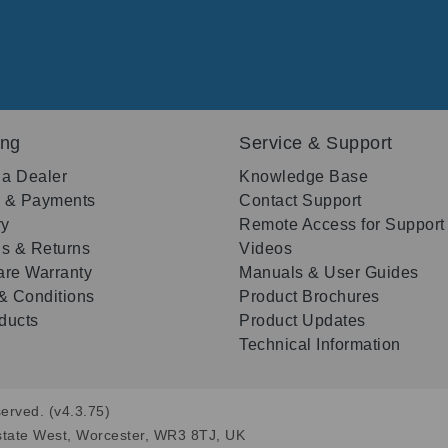
ing
Service & Support
 a Dealer
Knowledge Base
g & Payments
Contact Support
ry
Remote Access for Support
s & Returns
Videos
re Warranty
Manuals & User Guides
& Conditions
Product Brochures
oducts
Product Updates
Technical Information
erved. (v4.3.75)
state West, Worcester, WR3 8TJ, UK