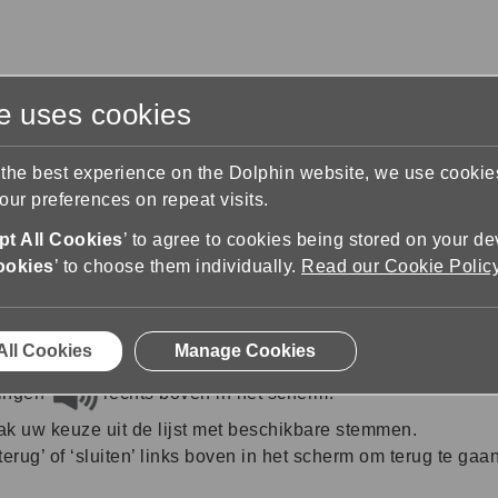
te uses cookies
s
Training & Support
Contact Us
 the best experience on the Dolphin website, we use cooki
ur preferences on repeat visits.
upport
Audio settings
Kies een andere stem
t All Cookies
’ to agree to cookies being stored on your de
ookies
’ to choose them individually.
Read our Cookie Polic
All Cookies
Manage Cookies
lingen’
rechts boven in het scherm.
k uw keuze uit de lijst met beschikbare stemmen.
erug’ of ‘sluiten’ links boven in het scherm om terug te gaa