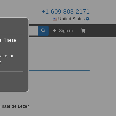
+1 609 803 2171
United States
Sign in
es. These
vice, or
y
n naar de Lezer.