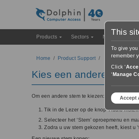
This si
Products
Sectors
News & Event
To give you
remember yo
Home
Product Support
EasyReader S
Click ‘
Accep
Kies een andere stem
‘
Manage C
Om een andere stem te kiezen:
Accept 
Tik in de Lezer op de knop ‘Audio instel
Selecteer het ‘Stem’ oproepmenu en maa
Zodra u uw stem gekozen heeft, kiest u ‘t
Een nieuwe stem kopen: