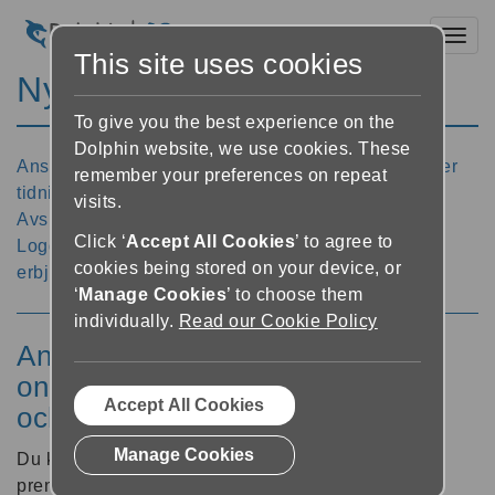
Toggl
This site uses cookies
Nyheter
To give you the best experience on the
Dolphin website, we use cookies. These
Anslut till en innehållsleverantör online som erbjuder
remember your preferences on repeat
tidningar och/eller tidskrifter
visits.
Avsluta prenumeration på en tidning eller tidskrift
Click ‘
Accept All Cookies
’ to agree to
Logga ut från en online innehållsleverantör som
cookies being stored on your device, or
erbjuder tidningar
‘
Manage Cookies
’ to choose them
individually.
Read our Cookie Policy
Anslut till en innehållsleverantör
online som erbjuder tidningar
Accept All Cookies
och/eller tidskrifter
Manage Cookies
Du kan lägga till dina tidnings- och tidskrift
prenumerationer till "Mina nyheter" i EasyReader.